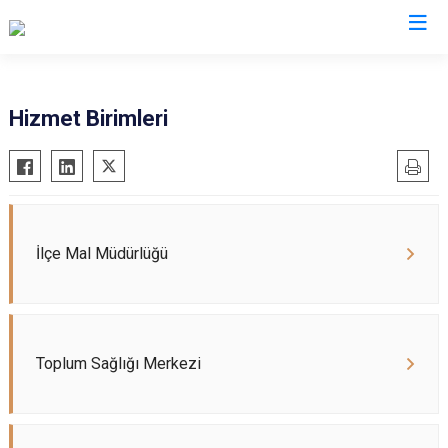
Uşak
Hizmet Birimleri
Banaz
Eşme
Karahallı
Sivaslı
İlçe Mal Müdürlüğü
Ulubey
Toplum Sağlığı Merkezi